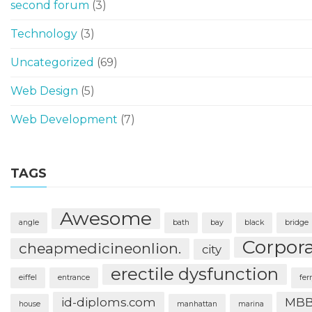
second forum
(3)
Technology
(3)
Uncategorized
(69)
Web Design
(5)
Web Development
(7)
TAGS
Awesome
angle
bath
bay
black
bridge
Corpor
cheapmedicineonlion.
city
erectile dysfunction
eiffel
entrance
fer
id-diploms.com
MBB
house
manhattan
marina