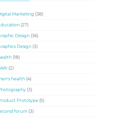
igital Marketing
(38)
Education
(27)
raphic Design
(36)
raphics Design
(3)
ealth
(18)
LAW
(2)
en's health
(4)
Photography
(3)
Product Prototype
(5)
second forum
(3)