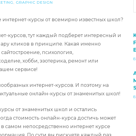
KETING
,
GRAPHIC DESIGN
е интернет-курсы от всемирно известных школ?
т-курсов, тут каждый подберет интересный и
 пару кликов в принципе. Какая именно
E
 сайтостроение, психология,
E
делие, хобби, эзотерика, ремонт или
ашем сервисе!
образных интернет-курсов. И поэтому на
актуальные онлайн-курсы от знаменитых школ!
E
урсы от знаменитых школ и остались
иногда стоимость онлайн-курса достичь может
о в самом непосредственно интернет курсе
ормация. По сути вы рискуете каждый раз.