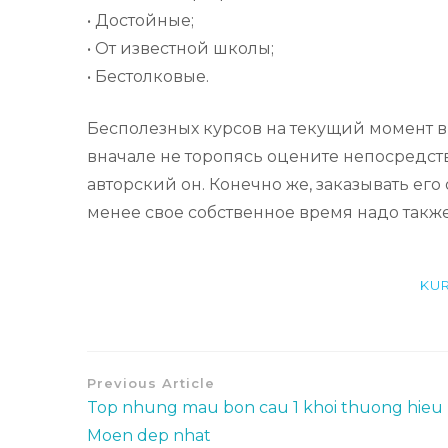
• Достойные;
• От известной школы;
• Бестолковые.
Бесполезных курсов на текущий момент в 
вначале не торопясь оцените непосредств
авторский он. Конечно же, заказывать его
менее свое собственное время надо также
KU
Previous Article
Top nhung mau bon cau 1 khoi thuong hieu
Moen dep nhat