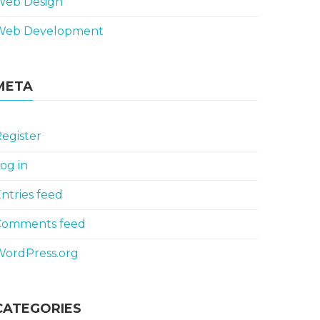
Web Design
Web Development
META
egister
og in
ntries feed
Comments feed
WordPress.org
CATEGORIES