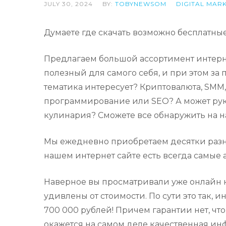
JULY 30, 2024
BY:
TOBYNEWSOM
DIGITAL MAR
Думаете где скачать возможно бесплатны
Предлагаем большой ассортимент интерне
полезный для самого себя, и при этом за
тематика интересует? Криптовалюта, SMM,
программирование или SEO? А может руко
кулинария? Сможете все обнаружить на н
Мы ежедневно приобретаем десятки разно
нашем интернет сайте есть всегда самые 
Наверное вы просматривали уже онлайн к
удивлены от стоимости. По сути это так, 
700 000 рублей! Причем гарантии нет, чт
окажется на самом деле качественная инф