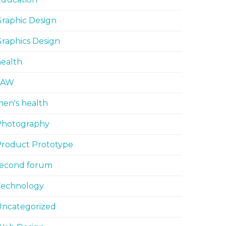
raphic Design
raphics Design
ealth
LAW
en's health
Photography
Product Prototype
second forum
Technology
Uncategorized