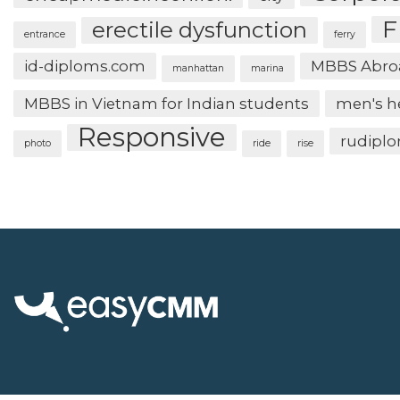
F
erectile dysfunction
entrance
ferry
id-diploms.com
MBBS Abro
manhattan
marina
MBBS in Vietnam for Indian students
men's h
Responsive
rudipl
photo
ride
rise